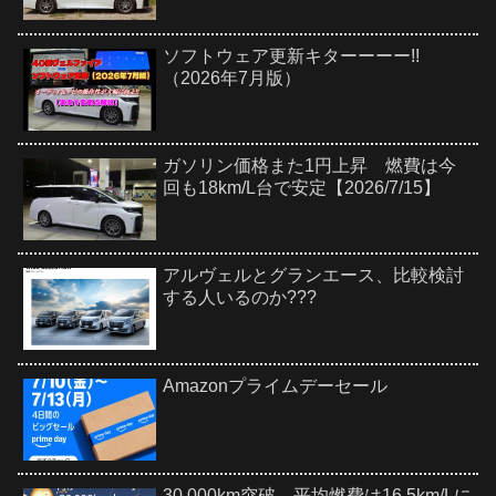
ソフトウェア更新キターーーー!!
（2026年7月版）
ガソリン価格また1円上昇 燃費は今
回も18km/L台で安定【2026/7/15】
アルヴェルとグランエース、比較検討
する人いるのか???
Amazonプライムデーセール
30,000km突破 平均燃費は16.5km/Lに