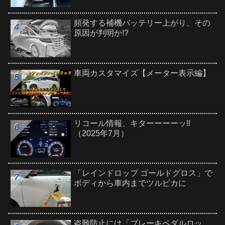
頻発する補機バッテリー上がり、その
原因が判明か!?
車両カスタマイズ【メーター表示編】
リコール情報、キターーーーッ!!
（2025年7月）
「レインドロップ ゴールドグロス」で
ボディから車内までツルピカに
盗難防止には「ブレーキペダルロッ