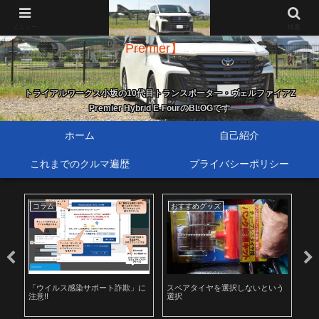
新・歴代トランスポーター【40系ヴェルファイア Z
メニュー
検索
Premier】
トライアルワークス小坂の10代目トランスポーター・ヴェルファイアZ
Premier Hybrid E-FourのBLOGです
ホーム
自己紹介
これまでのクルマ遍歴
プライバシーポリシー
コラム
おすすめグッズ
メ
「ウイルス感染サポート詐欺」に
スペアタイヤを選択しないという
リコ
注意!!
選択
（2