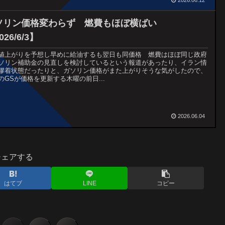
ソリン価格変わらず 燃費もほぼ横ばい
026/6/3】
値上がりを予想し早めに給油するも翌日も同価格 燃費はほぼ同じ政府
ソリン補助金の見直しを検討しているという報道があったり、イラン情
膠着状態だったりと、ガソリン価格がまた上がりそうな気がしたので、
のGSが価格を更新する木曜の前日...
2026.06.04
シェアする
はてブ
LINE
コピー