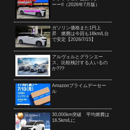
ーー!!（2026年7月版）
ガソリン価格また1円上
昇 燃費は今回も18km/L台
で安定【2026/7/15】
アルヴェルとグランエー
ス、比較検討する人いるの
か???
Amazonプライムデーセー
ル
30,000km突破 平均燃費は
16.5km/Lに