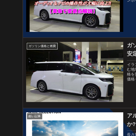
ンボ
ガ
ガソリン価格と燃費
安定
イラ
む地
格を
価格
ア
酷い記事
か?
長さ