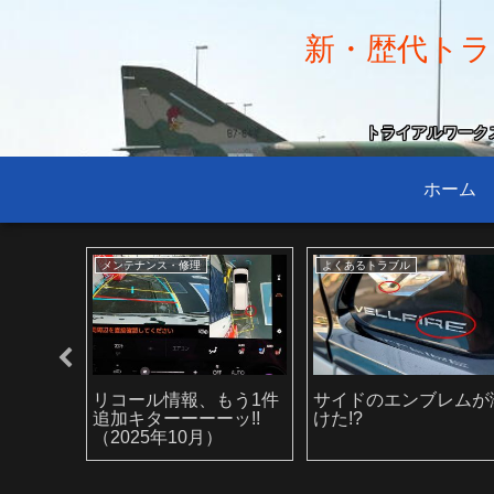
新・歴代トラン
トライアルワークス小
ホーム
おすすめグッズ
納車までの道のり
ド8ch
スペアタイヤを選択しな
いよいよ発注～わが人
ブルツイ
いという選択
最大の「ポイ活」
で聴く
T EVER
 LOVE