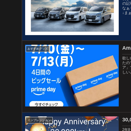
の記
なぁ
↓ま
A
おすすめグッズ
欲し
たの
ア」
しい
30
インプレッション
2年