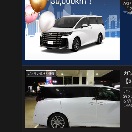
が3
↓「
平均燃
ガ
ガソリン価格と燃費
【2
ガソ
満タ
を切
ン給