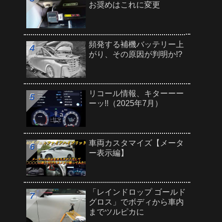
お奨めはこれに変更
頻発する補機バッテリー上
がり、その原因が判明か!?
リコール情報、キターーー
ーッ!!（2025年7月）
車両カスタマイズ【メータ
ー表示編】
「レインドロップ ゴールド
グロス」でボディから車内
までツルピカに