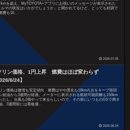
万kmを超え、MyTOYOTA+アプリにお祝いのメッセージが表示された
クルマの状況はいかがでしょうか」と聞かれてるけど、とっても好調で
費も16...
2026.07.05
ソリン価格、1円上昇 燃費はほぼ変わらず
026/6/24】
リン価格は微増も安定傾向 燃費はやや悪化も18km/L台をキープ前回
ン給油から3週間が経過。メーターに表示される航続可能距離も150km
ったし、台風も2個やって来るらしいので、その前にいつものGSで満タ
油。3週間前には看板価...
2026.06.24