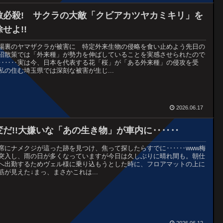
敵必殺! サクラの大敵「クビアカツヤカミキリ」を
せよ!!
場裏のヤマザクラが被害に 特定外来生物の侵略を食い止めよう先日の
沼散策では「外来種」が勢力を伸ばしていることを実感させられたので
‥‥‥実は今、日本を代表する花「桜」が「ある外来種」の侵攻を受
私の住む埼玉県では深刻な被害が生じ...
2026.06.17
変だ!!大嫌いな「あの生き物」が車内に‥‥‥
席にナメクジが這った跡を見つけ、焦って探したらすでに‥‥‥www梅
突入し、雨の日が多くなっていますが今日は久しぶりに晴れ間も。朝仕
へ出勤するためヴェル様に乗り込もうとした時に、フロアマットの上に
筋が見えた↓まっ、まさかこれは...
2026.06.12