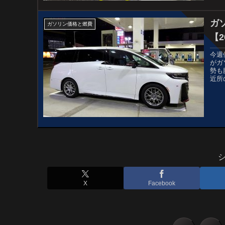
ガ
ガソリン価格と燃費
【2
今週
がガ
勢も
近所
X
Facebook