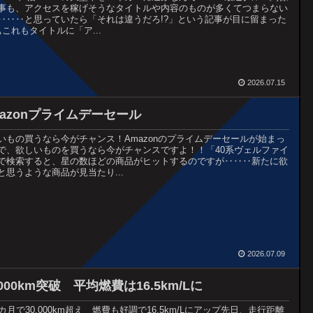
事も、アクセスを稼げそうなタイトルや内容のものが多くてつまらない
‥‥‥と思っていたら「それは違うだろ!?」という記事が目に留まった
ぁこれもタイトルに「ア...
2026.07.15
mazonプライムデーセール
いもの買うなら今がチャンス！Amazonのプライムデーセールが始まっ
で、欲しいものを買うなら今がチャンスですよ！！「40系ヴェルファイ
で検索すると、星の数ほどの商品がヒットするのですが‥‥‥新たに欲
と思うような商品が見当たり...
2026.07.09
,000km突破 平均燃費は16.5km/Lに
8カ月で30,000km超え 燃費も好調で16.5km/Lにアップ先日、走行距離