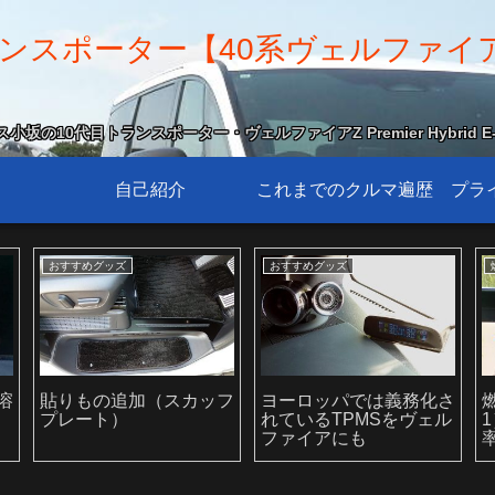
スポーター【40系ヴェルファイア Z 
坂の10代目トランスポーター・ヴェルファイアZ Premier Hybrid E-
自己紹介
これまでのクルマ遍歴
プラ
おすすめグッズ
ホイール＆タイヤ
生
バッテリー上がり恐怖
サマータイヤ＆ホイール
症!?
セットに交換完了