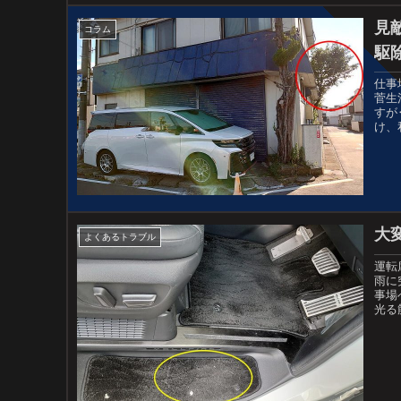
見
コラム
駆除
仕事
菅生
すが
け、
大
よくあるトラブル
運転
雨に
事場
光る