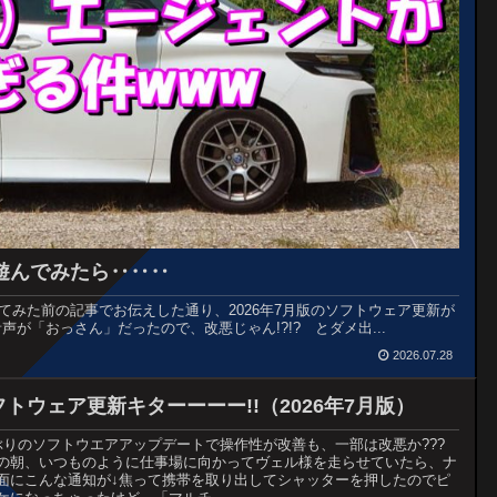
遊んでみたら‥‥‥
てみた前の記事でお伝えした通り、2026年7月版のソフトウェア更新が
「おっさん」だったので、改悪じゃん!?!? とダメ出...
2026.07.28
フトウェア更新キターーーー!!（2026年7月版）
ぶりのソフトウエアアップデートで操作性が改善も、一部は改悪か???
の朝、いつものように仕事場に向かってヴェル様を走らせていたら、ナ
面にこんな通知が↓焦って携帯を取り出してシャッターを押したのでピ