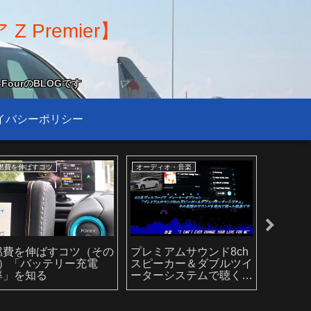
Premier】
FourのBLOGです
イバシーポリシー
酷いデザイン
おすすめグッズ
ドライブ
マジか‥‥‥クラウンヴ
盗難防止には「ブレーキ
久しぶ
ェルファイアだと！？
ペダルロック」が効果あ
ブ
り