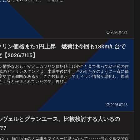
ケになっちゃったけど、「マルチ...
2026.07.21
ソリン価格また1円上昇 燃費は今回も18km/L台で
【2026/7/15】
ン情勢なおも不安定→ガソリン価格値上げ必至と見て焦って給油私の住
域のガソリンスタンドは、木曜午後に申し合わせたかのように一斉に価
変更する傾向があるが、ここ数日またしてもイラン情勢が悪化し、原油
も上昇と報道されていたので、再び...
2026.07.16
ルヴェルとグランエース、比較検討する人いるの
??
5.3m、幅1.97mの大型車をマイカーに選ぶなんて‥‥‥最近クルマ関係