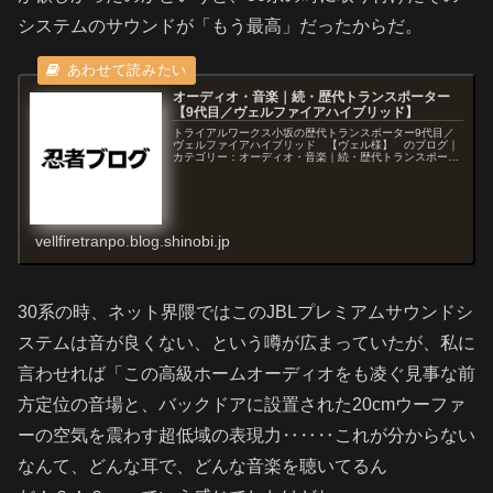
システムのサウンドが「もう最高」だったからだ。
オーディオ・音楽｜続・歴代トランスポーター
【9代目／ヴェルファイアハイブリッド】
トライアルワークス小坂の歴代トランスポーター9代目／
ヴェルファイアハイブリッド 【ヴェル様】 のブログ｜
カテゴリー：オーディオ・音楽｜続・歴代トランスポータ
ー【9代目／ヴェルファイアハイブリッド】
vellfiretranpo.blog.shinobi.jp
30系の時、ネット界隈ではこのJBLプレミアムサウンドシ
ステムは音が良くない、という噂が広まっていたが、私に
言わせれば「この高級ホームオーディオをも凌ぐ見事な前
方定位の音場と、バックドアに設置された20cmウーファ
ーの空気を震わす超低域の表現力‥‥‥これが分からない
なんて、どんな耳で、どんな音楽を聴いてるん