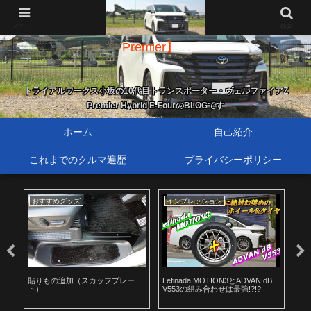
新・歴代トランスポーター【40系ヴェルファイア Z
メニュー
検索
Premier】
トライアルワークス小坂の10代目トランスポーター・ヴェルファイアZ
Premier Hybrid E-FourのBLOGです
ホーム
自己紹介
これまでのクルマ遍歴
プライバシーポリシー
おすすめグッズ
インプレッション
お
イ
貼りもの追加（スカッフプレー
Lefinada MOTION3とADVAN dB
ド
ト）
V553の組み合わせは最強!?!?