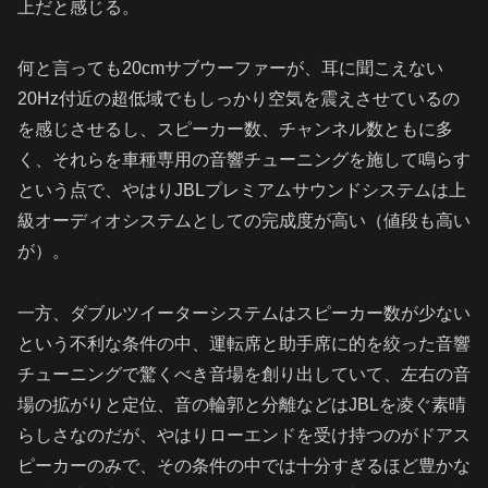
上だと感じる。
何と言っても20cmサブウーファーが、耳に聞こえない
20Hz付近の超低域でもしっかり空気を震えさせているの
を感じさせるし、スピーカー数、チャンネル数ともに多
く、それらを車種専用の音響チューニングを施して鳴らす
という点で、やはりJBLプレミアムサウンドシステムは上
級オーディオシステムとしての完成度が高い（値段も高い
が）。
一方、ダブルツイーターシステムはスピーカー数が少ない
という不利な条件の中、運転席と助手席に的を絞った音響
チューニングで驚くべき音場を創り出していて、左右の音
場の拡がりと定位、音の輪郭と分離などはJBLを凌ぐ素晴
らしさなのだが、やはりローエンドを受け持つのがドアス
ピーカーのみで、その条件の中では十分すぎるほど豊かな