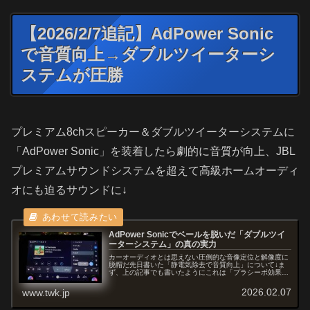
【2026/2/7追記】AdPower Sonic
で音質向上→ダブルツイーターシ
ステムが圧勝
プレミアム8chスピーカー＆ダブルツイーターシステムに
「AdPower Sonic」を装着したら劇的に音質が向上、JBL
プレミアムサウンドシステムを超えて高級ホームオーディ
オにも迫るサウンドに↓
AdPower Sonicでベールを脱いだ「ダブルツイ
ーターシステム」の真の実力
カーオーディオとは思えない圧倒的な音像定位と解像度に
脱帽だ先日書いた「静電気除去で音質向上」について↓ま
ず、上の記事でも書いたようにこれは「プラシーボ効果」
ではないことを改めて強調しておきます。その上でハッキ
リと言えるのは「劇的に音質が向上...
2026.02.07
www.twk.jp