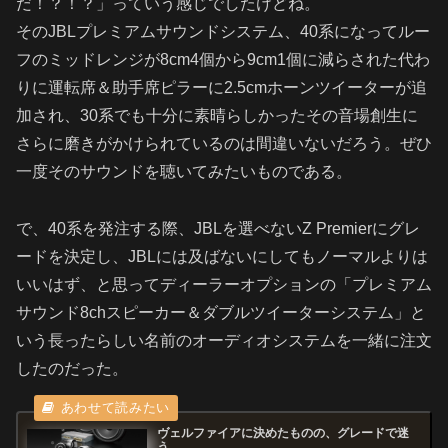
だ！？！？」っていう感じでしたけどね。
そのJBLプレミアムサウンドシステム、40系になってルー
フのミッドレンジが8cm4個から9cm1個に減らされた代わ
りに運転席＆助手席ピラーに2.5cmホーンツイーターが追
加され、30系でも十分に素晴らしかったその音場創生に
さらに磨きがかけられているのは間違いないだろう。ぜひ
一度そのサウンドを聴いてみたいものである。
で、40系を発注する際、JBLを選べないZ Premierにグレ
ードを決定し、JBLには及ばないにしてもノーマルよりは
いいはず、と思ってディーラーオプションの「プレミアム
サウンド8chスピーカー＆ダブルツイーターシステム」と
いう長ったらしい名前のオーディオシステムを一緒に注文
したのだった。
ヴェルファイアに決めたものの、グレードで迷
う