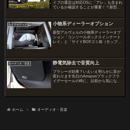
イブの選定は対応OSに「アレ」も含まれ
ているか確認することが重要！？新型ヴ
ェルファイアZ Premierが納車されてから
4カ月が経過し、最初はわからない事だら
けだった40系ならではの特性などが少し
小物系ディーラーオプション
おすすめグッズ
ず...
新型アルヴェルの小物系ディーラーオプ
ション「コンソールボックスインナート
レイ」と「サイドBOXゴミ箱（モップ
付）」の紹介です
静電気除去で音質向上
オーディオ・音楽
プラシーボ効果？いえいえ明らかに音が
変わります先日のAmazonブラックフラ
イデーセールの時に、以前から気になっ
ていたコレをポチってみた↓この小さなシ
ートをスピーカーに貼るだけでオーディ
オの音質が向上するという、いかにもイ
ンチキ臭い「オカル...
ホーム
オーディオ・音楽