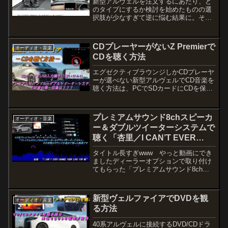
新型アルヴェルを注文するにあたり、ど
のタイプにするか検討を始めたものの選
択肢が少なすぎて逆に悩む結果に。その
中でも装着されるオーディオシステムで
大いに悩んだが、ディーラーオプション
を装着することを前提に「ヴェルファイ
CDプレーヤーがないZ Premierで
オーディオ・音楽
ア Z Premier」に決定！
CDを聴く方法
エグゼクティブラウンジしかCDプレーヤ
ーが選べない新型アルヴェルでCD音楽を
聴く方法は、PCでSDカードにCDを保存
しSDカードリーダーをUSB入力端子に繋
げばOK（ただしカードリーダーによって
は誤作動があるので要注意）
プレミアムサウンド8chスピーカ
オーディオ・音楽
ー＆ダブルツイーターシステムで
聴く「杏里／I CAN’T EVER
CHANGE YOUR LOVE FOR
タイトル長すぎwww やっと動画にでき
ME」
ましたディーラーオプションで取り付け
てもらった「プレミアムサウンド8chス
ピーカー＆ダブルツイーターシステム」
（名前長すぎでしょ!?）の奏でるサウン
ドが予想以上に良かった件については、
新型ヴェルファイアでDVDを観
オーディオ・音楽
納車された直後に書...
る方法
40系アルヴェルに接続するDVD/CDドラ