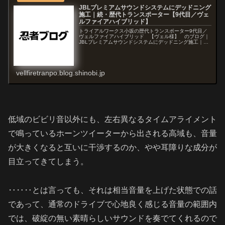
JBLプレミアムサウンドシステムにデッドニング
施工｜続・歴代トランスポーター【9代目／ヴェ
ルファイアハイブリッド】
トライアルワークス小坂の歴代トランスポーター9代目／
ヴェルファイアハイブリッド 【ヴェル様】 のブログ｜
JBLプレミアムサウンドシステムにデッドニング施工｜
続・歴代トランスポーター【9代目／ヴェルファイアハイ
ブリッド】
vellfiretranpo.blog.shinobi.jp
低域のビビリ音以外にも、左右異なるタイムアライメント
で鳴っているホーンツイーターから出される高域も、音量
が大きくなると互いに干渉するのか、やや耳障りな成分が
目立ってきてしまう。
‥‥‥とは言っても、それは相当音量を上げた状態での話
であって、通常のドライブで心地良く感じる音量の範囲内
では、破綻の無い素晴らしいサウンドを奏でてくれるので