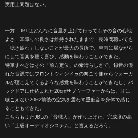
実用上問題はない。
一方、JBLはどんなに音量を上げて行ってもその音の心地
よさ、耳障りの良さは維持されたままで、長時間聴いても
「聴き疲れ」しないことが最大の長所で、車内に居ながら
にして音楽を聴く喜び、感動を味わうことができた。
特筆すべきはその「前方定位」の素晴らしさで、録音の優
れた音源ではフロントウィンドゥの向こう側からヴォーカ
ルが聴こえてくるような感覚を味わうことができたし、バ
ックドアに仕込まれた20cmサブウーファーからは、耳に
聴こえない20Hz前後の空気を震わす重低音を身体で感じ
ることもできた。
こちらもまたJBLの「音職人」が作り上げた、完成度の高
い「上級オーディオシステム」と言えるだろう。