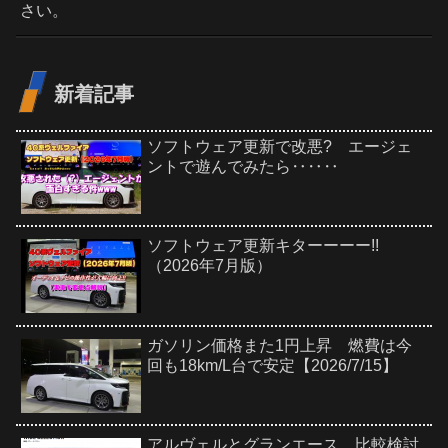
さい。
新着記事
ソフトウェア更新で改悪? エージェ
ントで遊んでみたら‥‥‥
ソフトウェア更新キターーーー!!
（2026年7月版）
ガソリン価格また1円上昇 燃費は今
回も18km/L台で安定【2026/7/15】
アルヴェルとグランエース、比較検討