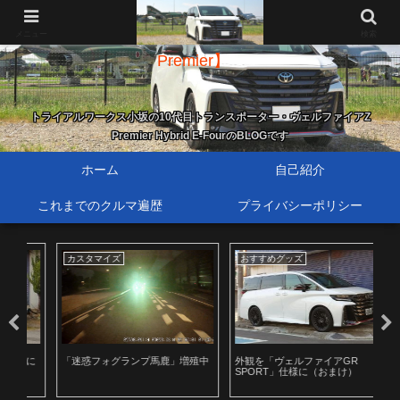
新・歴代トランスポーター【40系ヴェルファイア Z
メニュー
検索
Premier】
トライアルワークス小坂の10代目トランスポーター・ヴェルファイアZ
Premier Hybrid E-FourのBLOGです
ホーム
自己紹介
これまでのクルマ遍歴
プライバシーポリシー
カスタマイズ
おすすめグッズ
お
に
「迷惑フォグランプ馬鹿」増殖中
外観を「ヴェルファイアGR
4
SPORT」仕様に（おまけ）
品・