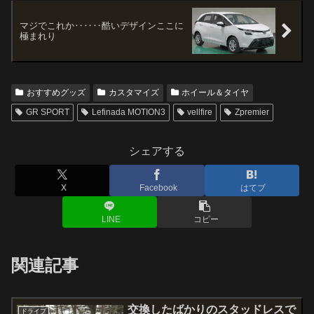
マジでこれか‥‥‥酷いデザインここに
極まれり
おすすめグッズ
カスタマイズ
ホイール＆タイヤ
GR SPORT
Lefinada MOTION3
vellfire
Zpremier
シェアする
X
Facebook
はてブ
LINE
コピー
関連記事
交換したばかりのスタッドレスで
ドライブ