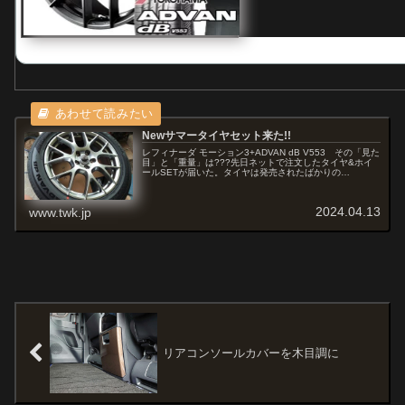
Newサマータイヤセット来た!!
レフィナーダ モーション3+ADVAN dB V553 その「見た
目」と「重量」は???先日ネットで注文したタイヤ&ホイ
ールSETが届いた。タイヤは発売されたばかりの
「YOKOHAMA ADVAN dB V553」。そして、ホイールは
まだ現...
2024.04.13
www.twk.jp
リアコンソールカバーを木目調に