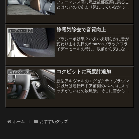
フォーマンス高し私は後部座席に乗るこ
とはないのであまり気にしていなかった
のだが、リアコンソール下部の収納扉の
表面処理がザラザラであまりにも高級感
がなさすぎると感じ始めた↓キズも沢山つ
いてしまっているし、こ...
静電気除去で音質向上
オーディオ・音楽
プラシーボ効果？いえいえ明らかに音が
変わります先日のAmazonブラックフラ
イデーセールの時に、以前から気になっ
ていたコレをポチってみた↓この小さなシ
ートをスピーカーに貼るだけでオーディ
オの音質が向上するという、いかにもイ
ンチキ臭い「オカル...
コクピットに高度計追加
おすすめグッズ
新型アルヴェルのエグゼクティブラウン
ジ以外は運転席ドア前側のパネルにスイ
ッチがないため殺風景。そこに昔から継
続使用している高度計をはめ込んでみた
ホーム
おすすめグッズ