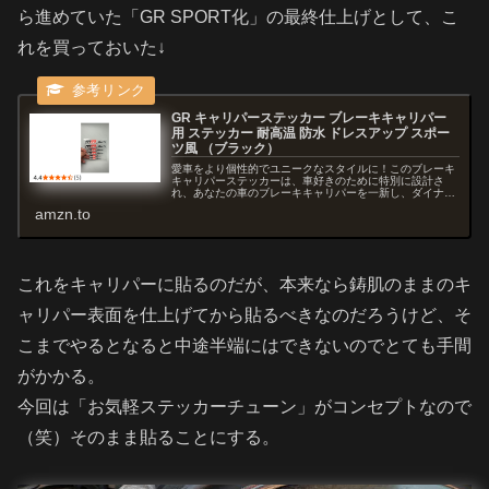
ら進めていた「GR SPORT化」の最終仕上げとして、こ
れを買っておいた↓
GR キャリパーステッカー ブレーキキャリパー
用 ステッカー 耐高温 防水 ドレスアップ スポー
ツ風 （ブラック）
愛車をより個性的でユニークなスタイルに！このブレーキ
キャリパーステッカーは、車好きのために特別に設計さ
れ、あなたの車のブレーキキャリパーを一新し、ダイナミ
ックで魅力的な雰囲気を加えることができます。高品質の
amzn.to
素材を使用し、防水性があり、耐高温...
これをキャリパーに貼るのだが、本来なら鋳肌のままのキ
ャリパー表面を仕上げてから貼るべきなのだろうけど、そ
こまでやるとなると中途半端にはできないのでとても手間
がかかる。
今回は「お気軽ステッカーチューン」がコンセプトなので
（笑）そのまま貼ることにする。