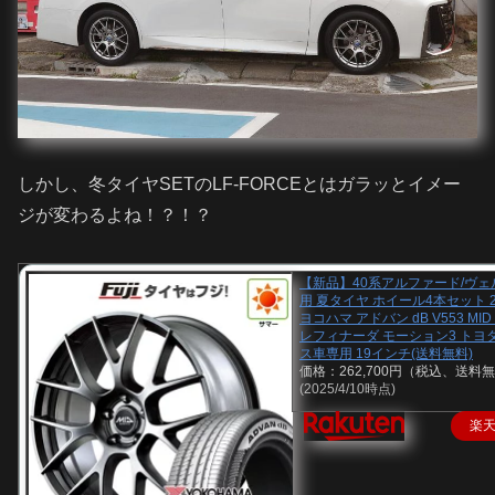
しかし、冬タイヤSETのLF-FORCEとはガラッとイメー
ジが変わるよね！？！？
【新品】40系アルファード/ヴ
用 夏タイヤ ホイール4本セット 22
ヨコハマ アドバン dB V553 MID
レフィナーダ モーション3 トヨ
ス車専用 19インチ(送料無料)
価格：262,700円（税込、送料無
(2025/4/10時点)
楽