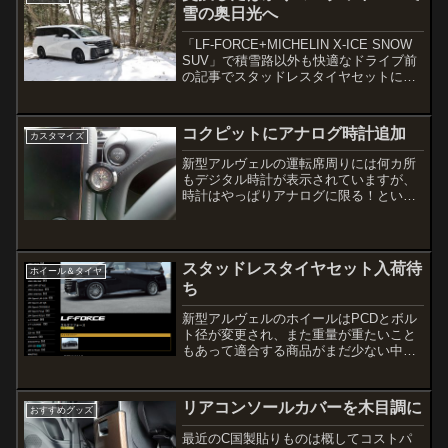
雪の奥日光へ
「LF-FORCE+MICHELIN X-ICE SNOW
SUV」で積雪路以外も快適なドライブ前
の記事でスタッドレスタイヤセットに交
換したことを書きましたが、その次の週
末に久しぶりに奥日光へ行ってきた。そ
の日は冬型の気圧配置で関東地方は晴...
コクピットにアナログ時計追加
カスタマイズ
新型アルヴェルの運転席周りには何カ所
もデジタル時計が表示されていますが、
時計はやっぱりアナログに限る！という
ことで使わなくなったG-SHOCKを取り
付けてみた！
スタッドレスタイヤセット入荷待
ホイール＆タイヤ
ち
新型アルヴェルのホイールはPCDとボル
ト径が変更され、また重量が重たいこと
もあって適合する商品がまだ少ない中、
レアマイスターのLF-FORCEと
MICHELINのX-ICE SNOW SUVのセット
を注文した
リアコンソールカバーを木目調に
おすすめグッズ
最近のC国製貼りものは概してコストパ