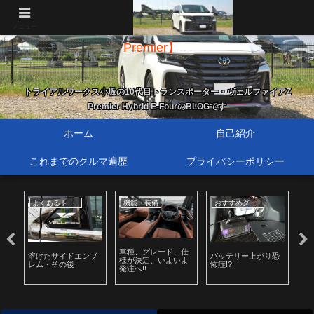
新・歴代トランスポーター【40系ヴェルファイア Z
メニュー
Premier】
トライアルワークス小坂の10代目トランスポーター・ヴェルファイアZ
Premier Hybrid E-FourのBLOGです
ホーム
自己紹介
これまでのクルマ遍歴
プライバシーポリシー
よくあるトラブル
機能・装備
おすすめグッズ
車種、グレード、仕
始
溶けたサイドエンブ
バッテリー上がり恐
リ
様が決定、いよいよ
レム・その後
怖症!?
も
発注へ!!