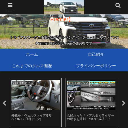
新・歴代トランスポーター【40系ヴェルファイア Z
メニュー
検索
Premier】
トライアルワークス小坂の10代目トランスポーター・ヴェルファイアZ
Premier Hybrid E-FourのBLOGです
ホーム
自己紹介
これまでのクルマ遍歴
プライバシーポリシー
ホイール＆タイヤ
おすすめグッズ
待
ザー
新たにサマータイヤ＆ホイールセ
オーバーヘッドスイッチをドアパ
場!
！
ットを選択して注文
ネルに移設