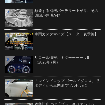
頻発する補機バッテリー上がり、その
原因が判明か!?
車両カスタマイズ【メーター表示編】
リコール情報、キターーーーッ!!
（2025年7月）
「レインドロップ ゴールドグロス」で
ボディから車内までツルピカに
盗難防止には「ブレーキペダルロッ