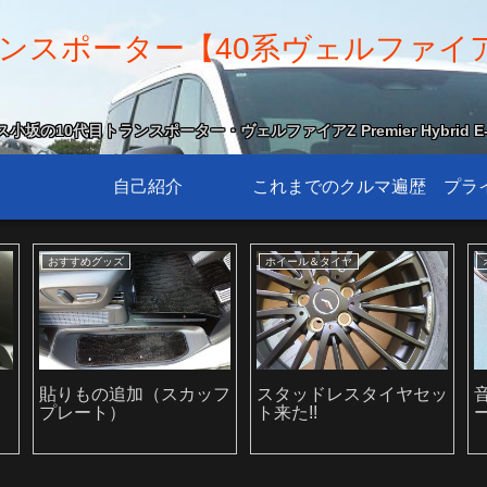
スポーター【40系ヴェルファイア Z 
坂の10代目トランスポーター・ヴェルファイアZ Premier Hybrid E-
自己紹介
これまでのクルマ遍歴
プラ
カスタマイズ
ドライブ
ホイールのセンターキャ
久しぶりに都内をドライ
ップをカスタマイズ
ブ