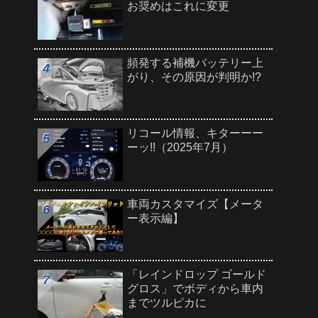
お奨めはこれに変更
頻発する補機バッテリー上
がり、その原因が判明か!?
リコール情報、キターーー
ーッ!!（2025年7月）
車両カスタマイズ【メータ
ー表示編】
「レインドロップ ゴールド
グロス」でボディから車内
までツルピカに