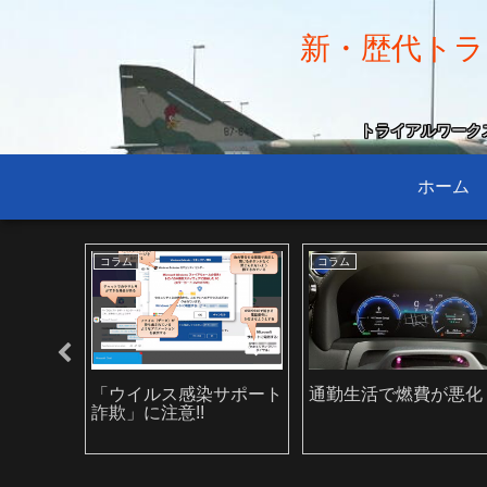
新・歴代トラン
トライアルワークス小
ホーム
ドライブ
おすすめグッズ
ルに絶対
新シリーズ「燃費記録に
アルヴェル盗難対策・
選
挑戦する旅」第1回は紅
2025年最新版
葉の浅間山ドライブ