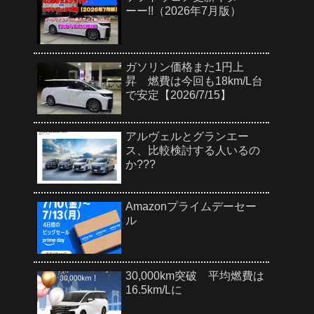
ーー!!（2026年7月版）
ガソリン価格また1円上
昇 燃費は今回も18km/L台
で安定【2026/7/15】
アルヴェルとグランエー
ス、比較検討する人いるの
か???
Amazonプライムデーセー
ル
30,000km突破 平均燃費は
16.5km/Lに