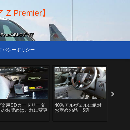
Premier】
FourのBLOGです
イバシーポリシー
ホイール＆タイヤ
ドライブ
コラム
スタッドレスタイヤセッ
Newホイールセットで
多忙の
ト入荷待ち
プチドライブ
状況が