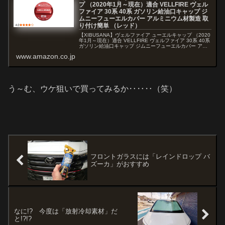
プ （2020年1月～現在）適合 VELLFIRE ヴェル
ファイア 30系 40系 ガソリン給油口キャップ ジ
ムニーフューエルカバー アルミニウム材製造 取
り付け簡単 （レッド）
【XIBUSANA】ヴェルファイア ューエルキャップ （2020
年1月～現在）適合 VELLFIRE ヴェルファイア 30系 40系
ガソリン給油口キャップ ジムニーフューエルカバー アル
ミニウム材製造 取り付け簡単 （レッド）
www.amazon.co.jp
う～む、ウケ狙いで買ってみるか‥‥‥（笑）
フロントガラスには「レインドロップ バ
ズーカ」がおすすめ
なに!? 今度は「放射冷却素材」だ
と!?!?