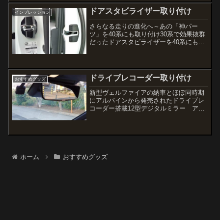
ドアスタビライザー取り付け
インプレッション
さらなる走りの進化へ～あの「神パー
ツ」を40系にも取り付け30系で効果抜群
だったドアスタビライザーを40系にも取
り付けたいと思い、先日Amazonで購入
した。「ドアスタビライザー」といえば
今では知っている人も多いだろうが、私
が30系に取り付...
ドライブレコーダー取り付け
おすすめグッズ
新型ヴェルファイアの納車とほぼ同時期
にアルパインから発売されたドライブレ
コーダー搭載12型デジタルミラー アル
パインDVR-DM1200A-IC（40系アルヴェ
ル専用取付キット付）をディーラーで取
り付けてもらった
ホーム
おすすめグッズ