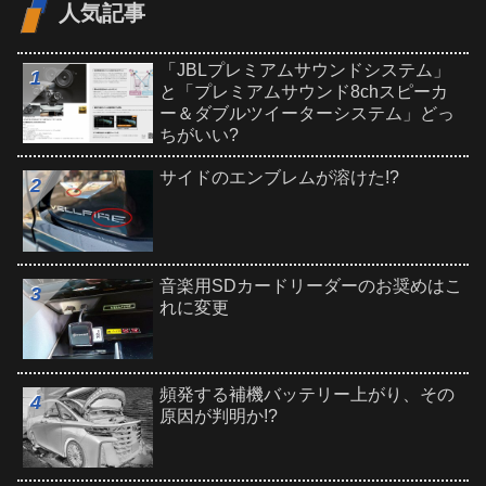
人気記事
「JBLプレミアムサウンドシステム」
と「プレミアムサウンド8chスピーカ
ー＆ダブルツイーターシステム」どっ
ちがいい?
サイドのエンブレムが溶けた!?
音楽用SDカードリーダーのお奨めはこ
れに変更
頻発する補機バッテリー上がり、その
原因が判明か!?