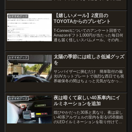
一つが、オートライトのセンサーが敏感
すぎてすぐにライトが点灯してしまうと
いう点。毎日の通勤で何度も高架下をく
【嬉しいメール】2度目の
おすすめグッズ
ぐり抜けるのだけど、...
TOYOTAからのプレゼント
T-Connectについてのアンケート回答で
Amazonギフト1,000円が当たった毎日何
通も届く怪しいスパムメール。その内容
は「アカウントに異常があります」とか
「アマゾンプライムの情報を更新してく
ださい」とか「おめでとうございます！
太陽の季節には眩しさ低減グッズ
おすすめグッズ
10,...
を
サンバイザーに挟むだけ 簡単取付の偏
光UVカットプレートで強烈な西日でも視
界確保冬の間はちょっと元気がなかった
太陽が、再び熱く眩しく照りつける季節
がやって来ました。日が沈む時間も遅く
なり、夕食タイムで一旦自宅へ帰る際、
夜は暗くて寂しい40系車内にイ
おすすめグッズ
進行方向によっては前方...
ルミネーションを追加
煌びやかだった30系と異なり、夜は寂し
い40系アルヴェルの室内を彩るUSB接続
のLEDイルミネーションを取り付けてみ
ました