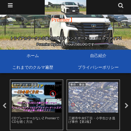
新・歴代トランスポーター【40系ヴェルファイア Z
メニュー
検索
Premier】
トライアルワークス小坂の10代目トランスポーター・ヴェルファイアZ
Premier Hybrid E-FourのBLOGです
ホーム
自己紹介
これまでのクルマ遍歴
プライバシーポリシー
オーディオ・音楽
事件・事故
お
・
CDプレーヤーがないZ Premierで
三郷市中央5丁目・小学生ひき逃
ヨ
CDを聴く方法
げ事件【第1報】
TP