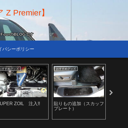
Premier】
FourのBLOGです
イバシーポリシー
おすすめグッズ
おすすめグッズ
おすすめグ
UPER ZOIL 注入!!
貼りもの追加（スカッフ
ドライ
プレート）
付け