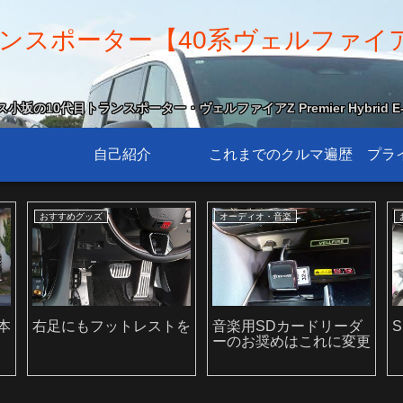
スポーター【40系ヴェルファイア Z 
坂の10代目トランスポーター・ヴェルファイアZ Premier Hybrid E-
自己紹介
これまでのクルマ遍歴
プラ
おすすめグッズ
オーディオ・音楽
本
右足にもフットレストを
音楽用SDカードリーダ
S
ーのお奨めはこれに変更