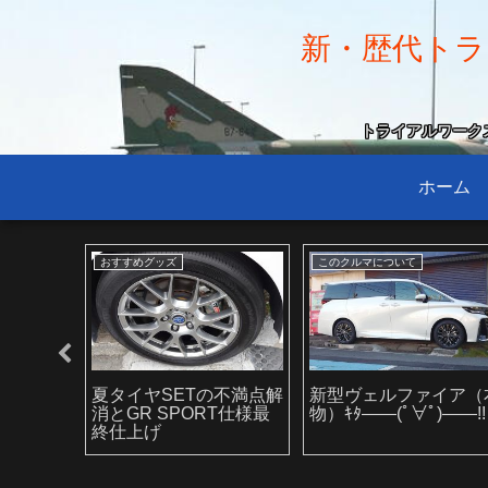
新・歴代トラン
トライアルワークス小
ホーム
おすすめグッズ
このクルマについて
り恐怖
夏タイヤSETの不満点解
新型ヴェルファイア（
消とGR SPORT仕様最
物）ｷﾀ――(ﾟ∀ﾟ)――!!
終仕上げ