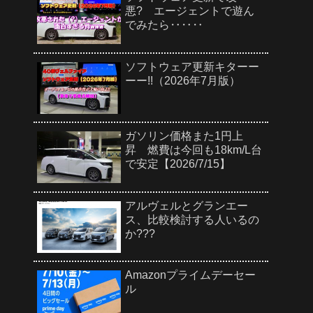
悪? エージェントで遊ん
でみたら‥‥‥
ソフトウェア更新キターー
ーー!!（2026年7月版）
ガソリン価格また1円上
昇 燃費は今回も18km/L台
で安定【2026/7/15】
アルヴェルとグランエー
ス、比較検討する人いるの
か???
Amazonプライムデーセー
ル