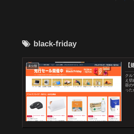
black-friday
【
未分類
クル
え切
容の
った