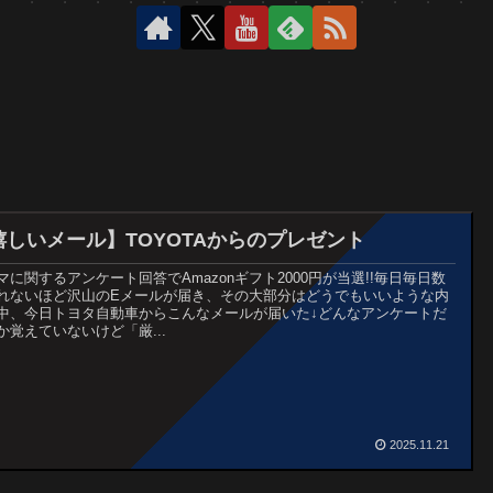
嬉しいメール】TOYOTAからのプレゼント
マに関するアンケート回答でAmazonギフト2000円が当選!!毎日毎日数
れないほど沢山のEメールが届き、その大部分はどうでもいいような内
中、今日トヨタ自動車からこんなメールが届いた↓どんなアンケートだ
か覚えていないけど「厳...
2025.11.21