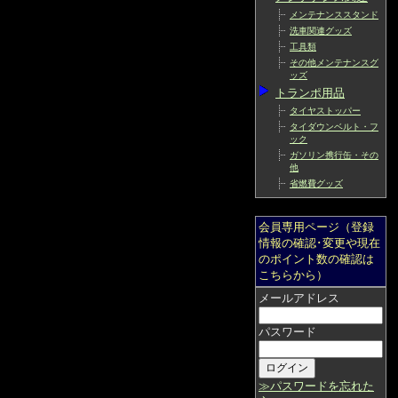
メンテナンススタンド
洗車関連グッズ
工具類
その他メンテナンスグ
ッズ
トランポ用品
タイヤストッパー
タイダウンベルト・フ
ック
ガソリン携行缶・その
他
省燃費グッズ
会員専用ページ（登録
情報の確認･変更や現在
のポイント数の確認は
こちらから）
メールアドレス
パスワード
≫パスワードを忘れた