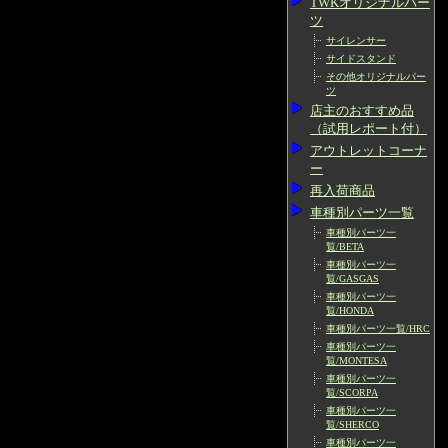
TWKオリジナルパー
ツ
サイレンサー
サイドスタンド
その他オリジナルパー
ツ
店主のおすすめ品
（試用レポート付）
アウトレットコーナ
ー
再入荷商品
車種別パーツ一覧
車種別パーツ一
覧/BETA
車種別パーツ一
覧/GASGAS
車種別パーツ一
覧/HONDA
車種別パーツ一覧/HRC
車種別パーツ一
覧/MONTESA
車種別パーツ一
覧/SCORPA
車種別パーツ一
覧/SHERCO
車種別パーツ一