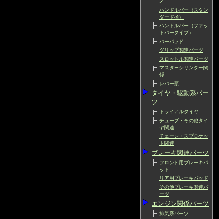
ーツ
ハンドルバー（スタン
ダード径）
ハンドルバー（ファッ
トバータイプ）
バーパッド
グリップ関連パーツ
スロットル関連パーツ
マスターシリンダー関
係
レバー類
タイヤ・駆動系パー
ツ
トライアルタイヤ
チューブ・その他タイ
ヤ関連
チェーン・スプロケッ
ト関連
ブレーキ関連パーツ
フロント用ブレーキパ
ッド
リア用ブレーキパッド
その他ブレーキ関連パ
ーツ
エンジン関係パーツ
排気系パーツ