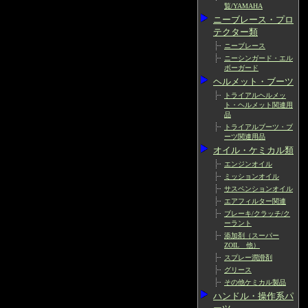
覧/YAMAHA
ニーブレース・プロ
テクター類
ニーブレース
ニーシンガード・エル
ボーガード
ヘルメット・ブーツ
トライアルヘルメッ
ト・ヘルメット関連用
品
トライアルブーツ・ブ
ーツ関連用品
オイル・ケミカル類
エンジンオイル
ミッションオイル
サスペンションオイル
エアフィルター関連
ブレーキ/クラッチ/ク
ーラント
添加剤（スーパー
ZOIL 他）
スプレー潤滑剤
グリース
その他ケミカル製品
ハンドル・操作系パ