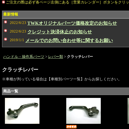
ご注文の際は必ず各ページ左側にある［営業カレンダー］ボタンをクリ
最新情報
2022/6/23
TWKオリジナルパーツ価格改定のお知らせ
2022/6/23
クレジット決済休止のお知らせ
2019/1/1
メールでのお問い合わせ等に関するお願い
ハンドル・操作系パーツ
>
レバー類
>
クラッチレバー
クラッチレバー
※車種が判っている場合は【車種別パーツ一覧】からお探しください。
商品一覧