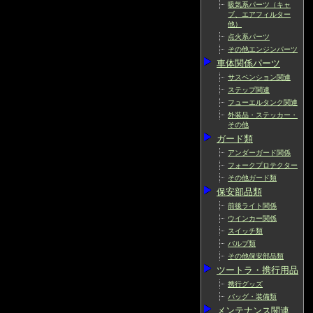
吸気系パーツ（キャ
ブ、エアフィルター
他）
点火系パーツ
その他エンジンパーツ
車体関係パーツ
サスペンション関連
ステップ関連
フューエルタンク関連
外装品・ステッカー・
その他
ガード類
アンダーガード関係
フォークプロテクター
その他ガード類
保安部品類
前後ライト関係
ウインカー関係
スイッチ類
バルブ類
その他保安部品類
ツートラ・携行用品
携行グッズ
バッグ・装備類
メンテナンス関連