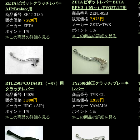
ZETA ピボットレバー BETA
ZETA ピボットクラッチレバー
REV-3（'05～）/EVO2T/4T用
AJP/Braktec用
商品番号
ZEPL-05B
商品番号
ZE42-3185
販売価格
7,975円
販売価格
7,920円
メーカー
ZETA+TWK
メーカー
ZETA
ポイント
1％
ポイント
1％
≫この商品の詳細を見る
≫この商品の詳細を見る
RTL250F/COTA4RT（～07）用
TY250R純正クラッチ/ブレーキ
クラッチレバー
レバー
商品番号
14026
商品番号
TYR-CL
販売価格
3,080円
販売価格
1,958円
メーカー
HRC（AJP）
メーカー
YAMAHA
ポイント
1％
ポイント
1％
≫この商品の詳細を見る
≫この商品の詳細を見る